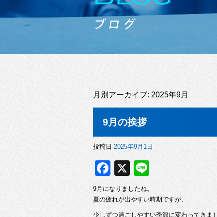
月別アーカイブ:
2025年9月
9月の挨拶
投稿日
2025年9月1日
F
X
Li
a
n
9月になりましたね。
c
e
夏の疲れが出やすい時期ですが、
e
少しずつ過ごしやすい季節に変わってきま