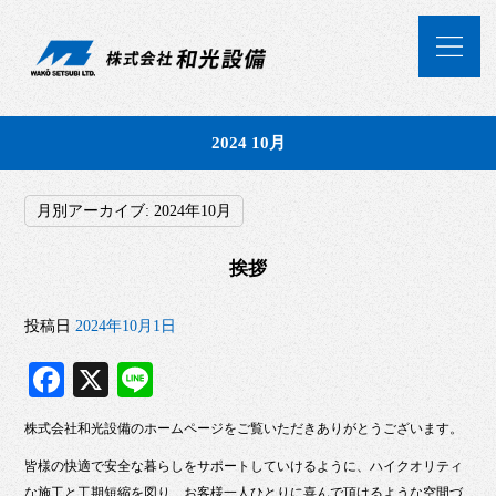
2024 10月
月別アーカイブ:
2024年10月
挨拶
投稿日
2024年10月1日
Fa
X
Li
ce
ne
株式会社和光設備のホームページをご覧いただきありがとうございます。
bo
皆様の快適で安全な暮らしをサポートしていけるように、ハイクオリティ
ok
な施工と工期短縮を図り、お客様一人ひとりに喜んで頂けるような空間づ