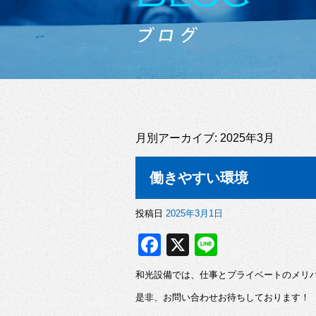
月別アーカイブ:
2025年3月
働きやすい環境
投稿日
2025年3月1日
F
X
Li
a
n
和光設備では、仕事とプライベートのメリ
c
e
是非、お問い合わせお待ちしております！
e